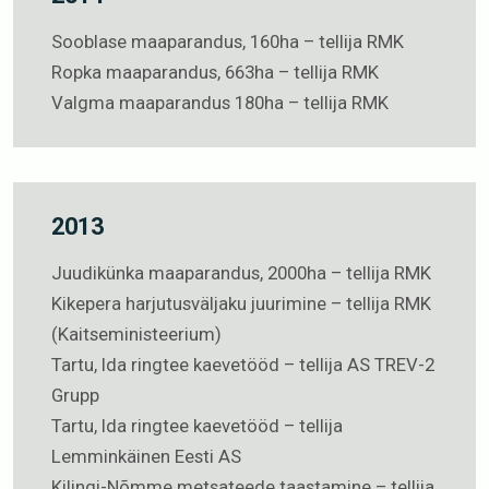
Sooblase maaparandus, 160ha – tellija RMK
Ropka maaparandus, 663ha – tellija RMK
Valgma maaparandus 180ha – tellija RMK
2013
Juudikünka maaparandus, 2000ha – tellija RMK
Kikepera harjutusväljaku juurimine – tellija RMK
(Kaitseministeerium)
Tartu, Ida ringtee kaevetööd – tellija AS TREV-2
Grupp
Tartu, Ida ringtee kaevetööd – tellija
Lemminkäinen Eesti AS
Kilingi-Nõmme metsateede taastamine – tellija