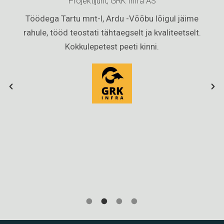
Projektijuht, GRK Infra AS
du
Töödega Tartu mnt-l, Ardu -Võõbu lõigul jäime
de
rahule, tööd teostati tähtaegselt ja kvaliteetselt.
.
Kokkulepetest peeti kinni.
ee
nd
di
s