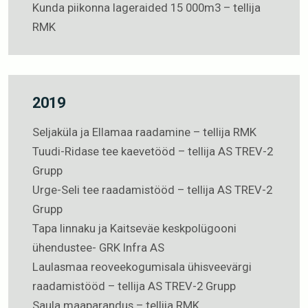
Kunda piikonna lageraided 15 000m3 – tellija
RMK
2019
Seljaküla ja Ellamaa raadamine – tellija RMK
Tuudi-Ridase tee kaevetööd – tellija AS TREV-2
Grupp
Urge-Seli tee raadamistööd – tellija AS TREV-2
Grupp
Tapa linnaku ja Kaitseväe keskpolügooni
ühendustee- GRK Infra AS
Laulasmaa reoveekogumisala ühisveevärgi
raadamistööd – tellija AS TREV-2 Grupp
Saula maaparandus – tellija RMK