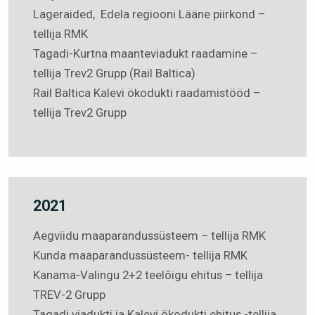
Lageraided, Edela regiooni Lääne piirkond –
tellija RMK
Tagadi-Kurtna maanteviadukt raadamine –
tellija Trev2 Grupp (Rail Baltica)
Rail Baltica Kalevi ökodukti raadamistööd –
tellija Trev2 Grupp
2021
Aegviidu maaparandussüsteem – tellija RMK
Kunda maaparandussüsteem- tellija RMK
Kanama-Valingu 2+2 teelõigu ehitus – tellija
TREV-2 Grupp
Tagadi viadukti ja Kalevi ökodukti ehitus -tellija