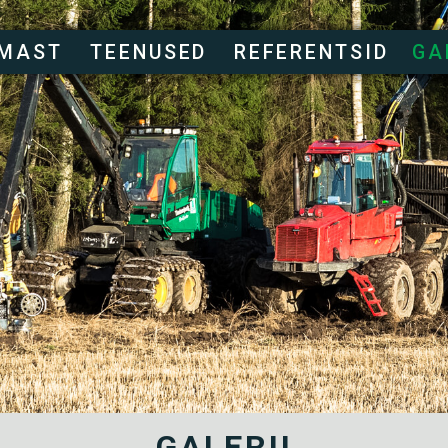
RMAST
TEENUSED
REFERENTSID
GA
GALERII