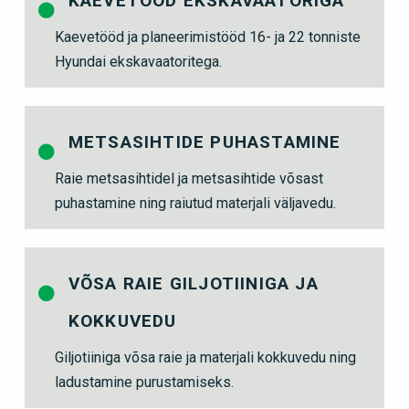
KAEVETÖÖD EKSKAVAATORIGA
Kaevetööd ja planeerimistööd 16- ja 22 tonniste
Hyundai ekskavaatoritega.
METSASIHTIDE PUHASTAMINE
Raie metsasihtidel ja metsasihtide võsast
puhastamine ning raiutud materjali väljavedu.
VÕSA RAIE GILJOTIINIGA JA
KOKKUVEDU
Giljotiiniga võsa raie ja materjali kokkuvedu ning
ladustamine purustamiseks.