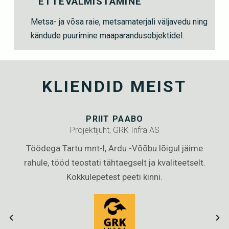
ETTEVALMISTAMINE
Metsa- ja võsa raie, metsamaterjali väljavedu ning
kändude puurimine maaparandusobjektidel.
KLIENDID MEIST
PRIIT PAABO
Projektijuht, GRK Infra AS
du
Töödega Tartu mnt-l, Ardu -Võõbu lõigul jäime
de
rahule, tööd teostati tähtaegselt ja kvaliteetselt.
.
Kokkulepetest peeti kinni.
ee