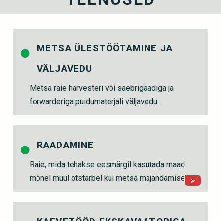
METSA ÜLESTÖÖTAMINE JA
VÄLJAVEDU
Metsa raie harvesteri või saebrigaadiga ja
forwarderiga puidumaterjali väljavedu.
RAADAMINE
Raie, mida tehakse eesmärgil kasutada maad
mõnel muul otstarbel kui metsa majandamiseks.