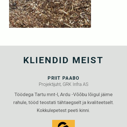
KLIENDID MEIST
PRIIT PAABO
Projektijuht, GRK Infra AS
du
Töödega Tartu mnt-l, Ardu -Võõbu lõigul jäime
de
rahule, tööd teostati tähtaegselt ja kvaliteetselt.
.
Kokkulepetest peeti kinni.
ee